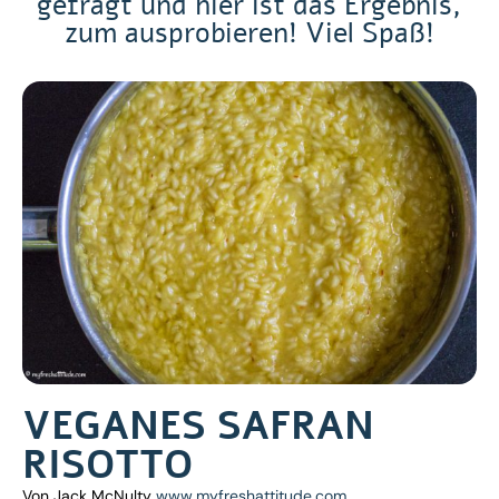
gefragt und hier ist das Ergebnis,
zum ausprobieren! Viel Spaß!
VEGANES SAFRAN
RISOTTO
Von Jack McNulty
www.myfreshattitude.com