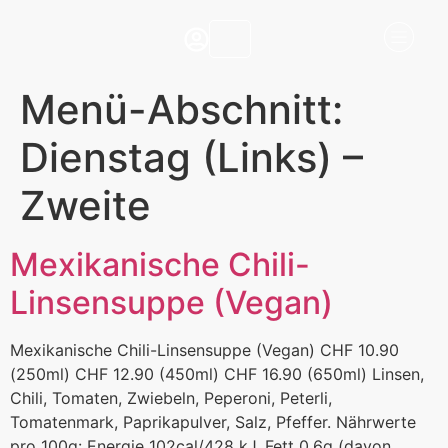
Menü-Abschnitt:
Dienstag (Links) –
Zweite
Mexikanische Chili-
Linsensuppe (Vegan)
Mexikanische Chili-Linsensuppe (Vegan) CHF 10.90
(250ml) CHF 12.90 (450ml) CHF 16.90 (650ml) Linsen,
Chili, Tomaten, Zwiebeln, Peperoni, Peterli,
Tomatenmark, Paprikapulver, Salz, Pfeffer. Nährwerte
pro 100g: Energie 102cal/428 kJ, Fett 0,6g (davon