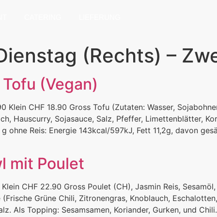
NT
CATERING
LIEFERUNG
Dienstag (Rechts) – Zwe
 Tofu (Vegan)
0 Klein CHF 18.90 Gross Tofu (Zutaten: Wasser, Sojabohne
h, Hauscurry, Sojasauce, Salz, Pfeffer, Limettenblätter, Kor
 ohne Reis: Energie 143kcal/597kJ, Fett 11,2g, davon gesät
l mit Poulet
 Klein CHF 22.90 Gross Poulet (CH), Jasmin Reis, Sesamöl
(Frische Grüne Chili, Zitronengras, Knoblauch, Eschalotten
Salz. Als Topping: Sesamsamen, Koriander, Gurken, und Chil