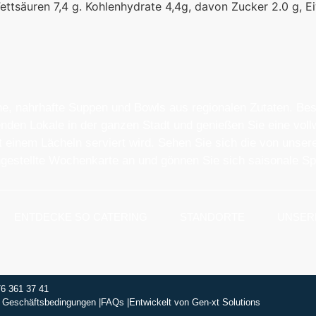
ettsäuren 7,4 g. Kohlenhydrate 4,4g, davon Zucker 2.0 g, Ei
che, nahrhafte Suppen und Bowls aus regionalen Zutaten. Be
den Lokale in der ganzen Stadt und genießen Sie eine vollw
t einem Lächeln serviert wird. Sehen Sie sich die von uns
stellte Wochenkarte an und gönnen Sie sich saisonale Spe
ENTDECKE SO CATERING
STANDORTE
UNSER
76 361 37 41
 Geschäftsbedingungen |
FAQs |
Entwickelt von
Gen-xt Solutions