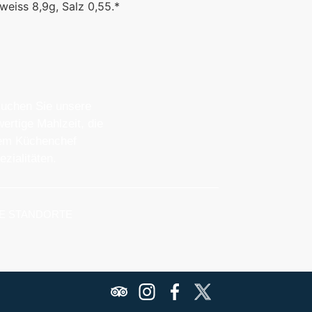
weiss 8,9g, Salz 0,55.*
suchen Sie unsere
ertige Mahlzeit, die
erem Küchenchef
zialitäten.
E STANDORTE