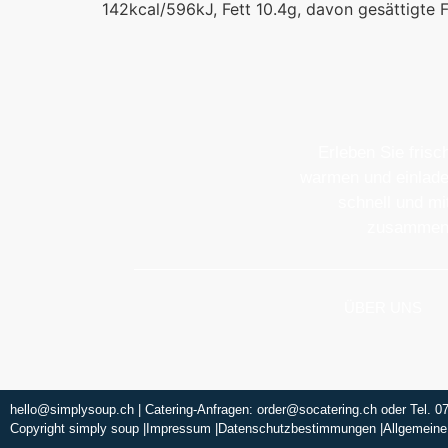
142kcal/596kJ, Fett 10.4g, davon gesättigte F
Erleben Sie fris
warmen und einladen
schnell und mi
zusammenge
ÜBER UNS
hello@simplysoup.ch
| Catering-Anfragen:
order@socatering.ch
oder
Tel. 0
Copyright simply soup |
Impressum |
Datenschutzbestimmungen |
Allgemeine