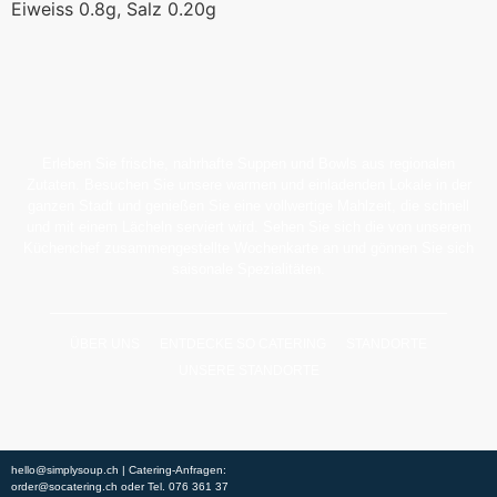
Eiweiss 0.8g, Salz 0.20g
Erleben Sie frische, nahrhafte Suppen und Bowls aus regionalen
Zutaten. Besuchen Sie unsere warmen und einladenden Lokale in der
ganzen Stadt und genießen Sie eine vollwertige Mahlzeit, die schnell
und mit einem Lächeln serviert wird. Sehen Sie sich die von unserem
Küchenchef zusammengestellte Wochenkarte an und gönnen Sie sich
saisonale Spezialitäten.
ÜBER UNS
ENTDECKE SO CATERING
STANDORTE
UNSERE STANDORTE
hello@simplysoup.ch
| Catering-Anfragen:
order@socatering.ch
oder
Tel. 076 361 37