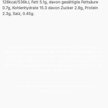
128kcal/536kJ, Fett 5.1g, davon gesättigte Fettsäure
0.7g, Kohlenhydrate 15.3 davon Zucker 2.9g, Protein
2.3g, Salz, 0.45g.
Erleben Sie frische, nahrhafte Suppen und Bowls aus regionalen
Zutaten. Besuchen Sie unsere warmen und einladenden Lokale in der
ganzen Stadt und genießen Sie eine vollwertige Mahlzeit, die schnell
und mit einem Lächeln serviert wird. Sehen Sie sich die von unserem
Küchenchef zusammengestellte Wochenkarte an und gönnen Sie sich
saisonale Spezialitäten.
ÜBER UNS
ENTDECKE SO CATERING
STANDORTE
UNSERE STANDORTE