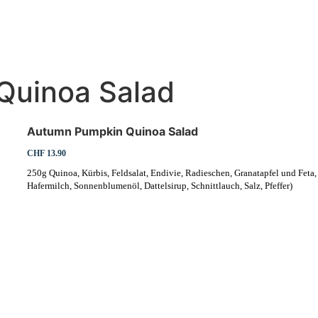
NT
CATERING
LIEFERUNG
Quinoa Salad
Autumn Pumpkin Quinoa Salad
CHF 13.90
250g Quinoa, Kürbis, Feldsalat, Endivie, Radieschen, Granatapfel und Fet
Hafermilch, Sonnenblumenöl, Dattelsirup, Schnittlauch, Salz, Pfeffer)