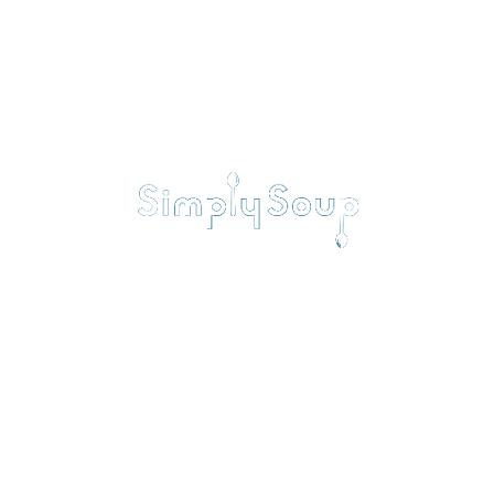
che, nahrhafte Suppen und Bowls aus regionalen Zutaten. Be
den Lokale in der ganzen Stadt und genießen Sie eine vollw
t einem Lächeln serviert wird. Sehen Sie sich die von uns
stellte Wochenkarte an und gönnen Sie sich saisonale Spe
ENTDECKE SO CATERING
STANDORTE
UNSER