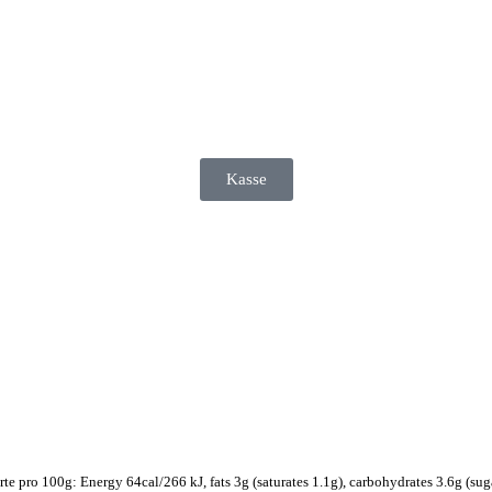
Kasse
rte pro 100g: Energy 64cal/266 kJ, fats 3g (saturates 1.1g), carbohydrates 3.6g (sugar