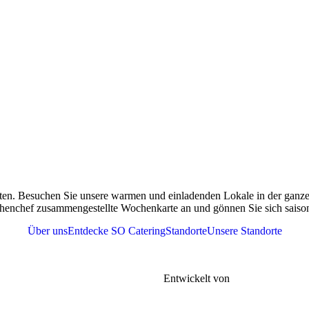
ten. Besuchen Sie unsere warmen und einladenden Lokale in der ganzen
henchef zusammengestellte Wochenkarte an und gönnen Sie sich saisona
Über uns
Entdecke SO Catering
Standorte
Unsere Standorte
r
Tel. 076 361 37 41
meine Geschäftsbedingungen |
FAQs |
Entwickelt von
Gen-xt Solutions