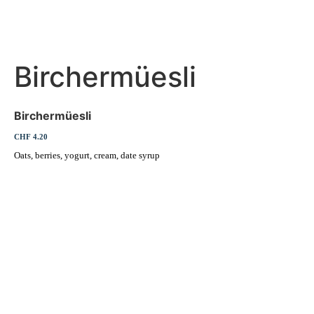
Birchermüesli
Birchermüesli
CHF 4.20
Oats, berries, yogurt, cream, date syrup
Erleben Sie frische, nahrhafte Suppen und Bowls aus regionalen
Zutaten. Besuchen Sie unsere warmen und einladenden Lokale in der
ganzen Stadt und genießen Sie eine vollwertige Mahlzeit, die schnell
und mit einem Lächeln serviert wird. Sehen Sie sich die von unserem