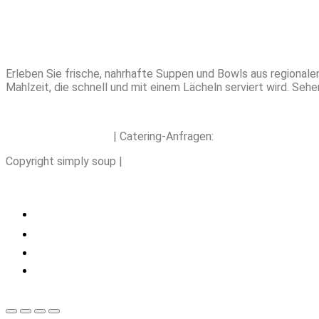
Erleben Sie frische, nahrhafte Suppen und Bowls aus regional
Mahlzeit, die schnell und mit einem Lächeln serviert wird. S
hello@simplysoup.ch
| Catering-Anfragen:
order@socatering.c
Copyright simply soup |
Impressum |
Datenschutzbestimmungen