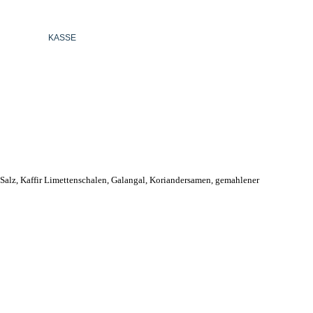
KASSE
DEUTSCH
 Salz, Kaffir Limettenschalen, Galangal, Koriandersamen, gemahlener