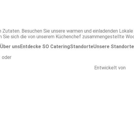
en Zutaten. Besuchen Sie unsere warmen und einladenden Lokale 
ehen Sie sich die von unserem Küchenchef zusammengestellte Woch
Über uns
Entdecke SO Catering
Standorte
Unsere Standorte
h
oder
Tel. 076 361 37 41
 |
Allgemeine Geschäftsbedingungen |
FAQs |
Entwickelt von
Gen