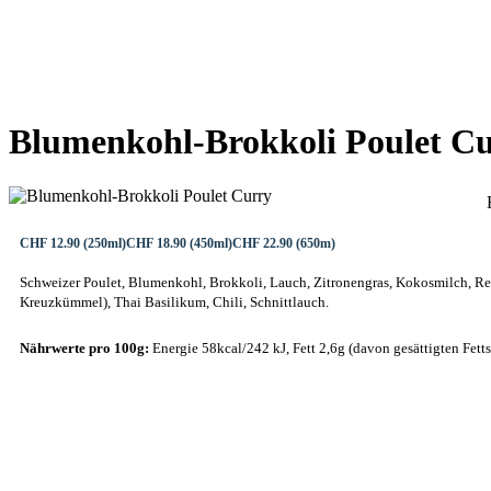
STARTSEITE
RESTAURA
Blumenkohl-Brokkoli Poulet C
CHF 12.90 (250ml)
CHF 18.90 (450ml)
CHF 22.90 (650m)
Schweizer Poulet, Blumenkohl, Brokkoli, Lauch, Zitronengras, Kokosmilch, Reis
Kreuzkümmel), Thai Basilikum, Chili, Schnittlauch.
Nährwerte pro 100g:
Energie 58kcal/242 kJ, Fett 2,6g (davon gesättigten Fetts