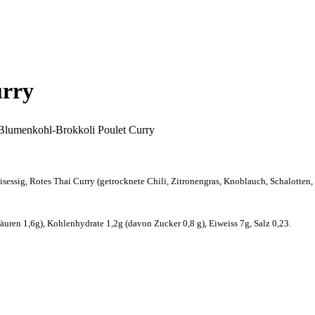
NT
CATERING
LIEFERUNG
urry
Blumenkohl-Brokkoli Poulet Curry
essig, Rotes Thai Curry (getrocknete Chili, Zitronengras, Knoblauch, Schalotten,
äuren 1,6g), Kohlenhydrate 1,2g (davon Zucker 0,8 g), Eiweiss 7g, Salz 0,23.