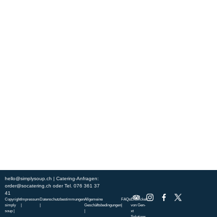
Erleben Sie frische, nahrhafte Suppen und Bowls aus regionalen
Zutaten. Besuchen Sie unsere warmen und einladenden Lokale in der
ganzen Stadt und genießen Sie eine vollwertige Mahlzeit, die schnell
und mit einem Lächeln serviert wird. Sehen Sie sich die von unserem
Küchenchef zusammengestellte Wochenkarte an und gönnen Sie sich
saisonale Spezialitäten.
ÜBER UNS
ENTDECKE SO CATERING
STANDORTE
UNSERE STANDORTE
hello@simplysoup.ch
| Catering-Anfragen:
order@socatering.ch
oder
Tel. 076 361 37
41
Copyright
Impressum
Datenschutzbestimmungen
Allgemeine
FAQs
Entwickelt
simply
|
|
Geschäftsbedingungen
|
von
Gen-
soup |
|
xt
Solutions