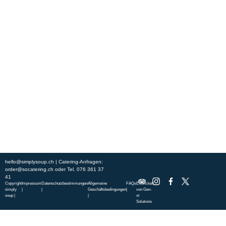
Erleben Sie frische, nahrhafte Suppen und Bowls aus regionalen
Zutaten. Besuchen Sie unsere warmen und einladenden Lokale in der
ganzen Stadt und genießen Sie eine vollwertige Mahlzeit, die schnell
und mit einem Lächeln serviert wird. Sehen Sie sich die von unserem
Küchenchef zusammengestellte Wochenkarte an und gönnen Sie sich
saisonale Spezialitäten.
ÜBER UNS
ENTDECKE SO CATERING
STANDORTE
UNSERE STANDORTE
hello@simplysoup.ch
| Catering-Anfragen:
order@socatering.ch
oder
Tel. 076 361 37
41
Copyright
Impressum
Datenschutzbestimmungen
Allgemeine
FAQs
Entwickelt
simply
|
|
Geschäftsbedingungen
|
von
Gen-
soup |
|
xt
Solutions