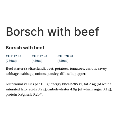
Borsch with beef
Borsch with beef
CHF 12.90
CHF 17.90
CHF 20.90
(250ml)
(450ml)
(650ml)
Beef starter (Switzerland), beet, potatoes, tomatoes, carrots, savoy
cabbage, cabbage, onions, parsley, dill, salt, pepper.
Nutritional values per 100g: energy 68cal/285 kJ, fat 2.4g (of which
saturated fatty acids 0.9g), carbohydrates 4.9g (of which sugar 3.1g),
protein 5.9g, salt 0.25*.