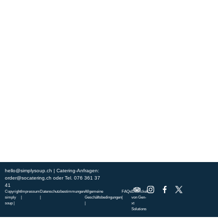
Erleben Sie frische, nahrhafte Suppen und Bowls aus regionalen
Zutaten. Besuchen Sie unsere warmen und einladenden Lokale in der
ganzen Stadt und genießen Sie eine vollwertige Mahlzeit, die schnell
und mit einem Lächeln serviert wird. Sehen Sie sich die von unserem
Küchenchef zusammengestellte Wochenkarte an und gönnen Sie sich
saisonale Spezialitäten.
ÜBER UNS
ENTDECKE SO CATERING
STANDORTE
UNSERE STANDORTE
hello@simplysoup.ch
| Catering-Anfragen:
order@socatering.ch
oder
Tel. 076 361 37
41
Copyright
Impressum
Datenschutzbestimmungen
Allgemeine
FAQs
Entwickelt
simply
|
|
Geschäftsbedingungen
|
von
Gen-
soup |
|
xt
Solutions