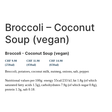
Broccoli – Coconut
Soup (vegan)
Broccoli - Coconut Soup (vegan)
CHF 9.90
CHF 11.90
CHF 14.90
(250ml)
(450ml)
(650ml)
Broccoli, potatoes, coconut milk, nutmeg, onions, salt, pepper.
Nutritional values per 100g: energy 55cal/233 kJ, fat 1.8g (of which
saturated fatty acids 1.5g), carbohydrates 7.9g (of which sugar 0.8g),
protein 1.3g, salt 0.18.