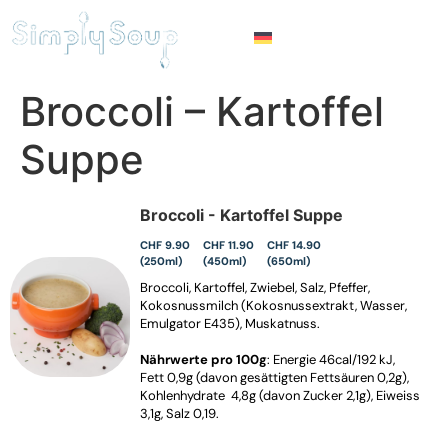
Broccoli – Kartoffel
Suppe
Broccoli - Kartoffel Suppe
CHF 9.90
CHF 11.90
CHF 14.90
(250ml)
(450ml)
(650ml)
Broccoli, Kartoffel, Zwiebel, Salz, Pfeffer,
Kokosnussmilch (Kokosnussextrakt, Wasser,
Emulgator E435), Muskatnuss.
Nährwerte pro 100g
: Energie 46cal/192 kJ,
Fett 0,9g (davon gesättigten Fettsäuren 0,2g),
Kohlenhydrate 4,8g (davon Zucker 2,1g), Eiweiss
3,1g, Salz 0,19.