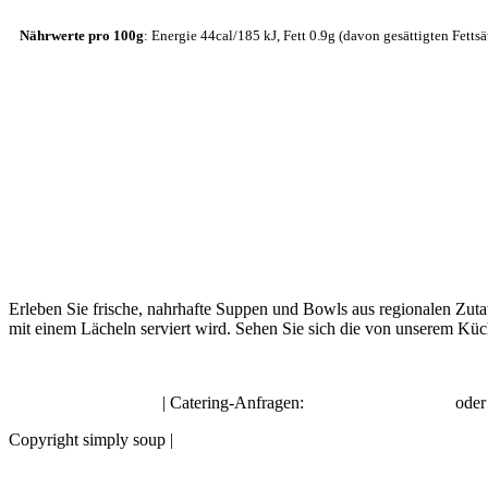
Nährwerte pro 100g
: Energie 44cal/185 kJ, Fett 0.9g (davon gesättigten Fetts
Erleben Sie frische, nahrhafte Suppen und Bowls aus regionalen Zuta
mit einem Lächeln serviert wird. Sehen Sie sich die von unserem Küc
hello@simplysoup.ch
| Catering-Anfragen:
order@socatering.ch
ode
Copyright simply soup |
Impressum |
Datenschutzbestimmungen |
Allge