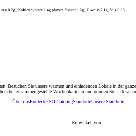
äuren 0.2g), Kohlenhydrate 1.4g (davon Zucker 1.2g), Eiweiss 7.1g, Salz 0.28.
ten. Besuchen Sie unsere warmen und einladenden Lokale in der ganzen
henchef zusammengestellte Wochenkarte an und gönnen Sie sich saisona
Über uns
Entdecke SO Catering
Standorte
Unsere Standorte
r
Tel. 076 361 37 41
meine Geschäftsbedingungen |
FAQs |
Entwickelt von
Gen-xt Solutions