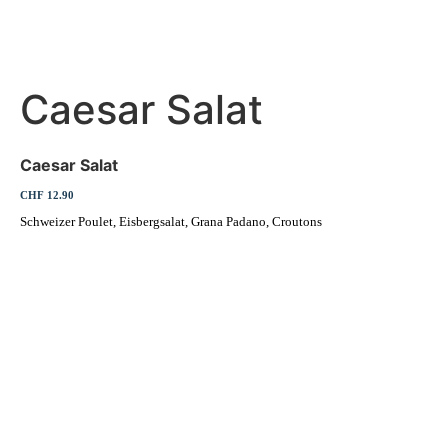
Caesar Salat
Caesar Salat
CHF 12.90
Schweizer Poulet, Eisbergsalat, Grana Padano, Croutons
Erleben Sie frische, nahrhafte Suppen und Bowls aus regionalen
Zutaten. Besuchen Sie unsere warmen und einladenden Lokale in der
ganzen Stadt und genießen Sie eine vollwertige Mahlzeit, die schnell
und mit einem Lächeln serviert wird. Sehen Sie sich die von unserem