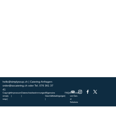
Erleben Sie frische, nahrhafte Suppen und Bowls aus regionalen
Zutaten. Besuchen Sie unsere warmen und einladenden Lokale in der
ganzen Stadt und genießen Sie eine vollwertige Mahlzeit, die schnell
und mit einem Lächeln serviert wird. Sehen Sie sich die von unserem
Küchenchef zusammengestellte Wochenkarte an und gönnen Sie sich
saisonale Spezialitäten.
ÜBER UNS
ENTDECKE SO CATERING
STANDORTE
UNSERE STANDORTE
hello@simplysoup.ch
| Catering-Anfragen:
order@socatering.ch
oder
Tel. 076 361 37
41
Copyright
Impressum
Datenschutzbestimmungen
Allgemeine
FAQs
Entwickelt
simply
|
|
Geschäftsbedingungen
|
von
Gen-
soup |
|
xt
Solutions