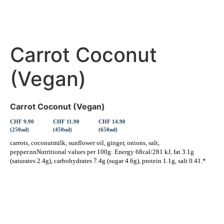
Carrot Coconut
(Vegan)
Carrot Coconut (Vegan)
CHF 9.90
CHF 11.90
CHF 14.90
(250ml)
(450ml)
(650ml)
carrots, coconutmilk, sunflower oil, ginger, onions, salt,
pepper.nnNutritional values per 100g: Energy 68cal/281 kJ, fat 3.1g
(saturates 2.4g), carbohydrates 7.4g (sugar 4.6g), protein 1.1g, salt 0.41.*