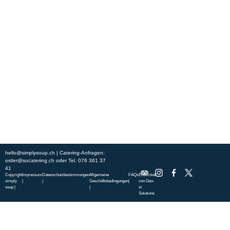
Erleben Sie frische, nahrhafte Suppen und Bowls aus regionalen
Zutaten. Besuchen Sie unsere warmen und einladenden Lokale in der
ganzen Stadt und genießen Sie eine vollwertige Mahlzeit, die schnell
und mit einem Lächeln serviert wird. Sehen Sie sich die von unserem
Küchenchef zusammengestellte Wochenkarte an und gönnen Sie sich
saisonale Spezialitäten.
ÜBER UNS
ENTDECKE SO CATERING
STANDORTE
UNSERE STANDORTE
hello@simplysoup.ch
| Catering-Anfragen:
order@socatering.ch
oder
Tel. 076 361 37
41
Copyright
Impressum
Datenschutzbestimmungen
Allgemeine
FAQs
Entwickelt
simply
|
|
Geschäftsbedingungen
|
von
Gen-
soup |
|
xt
Solutions