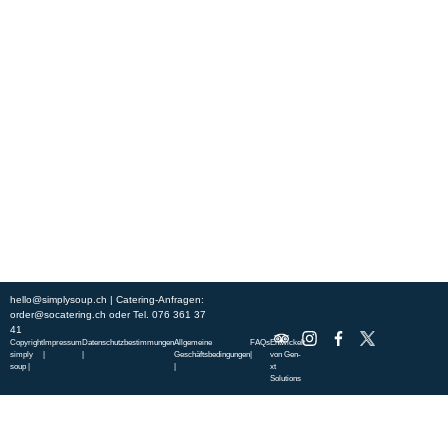
Erleben Sie frische, nahrhafte Suppen und Bowls aus regionalen
Zutaten. Besuchen Sie unsere warmen und einladenden Lokale in der
ganzen Stadt und genießen Sie eine vollwertige Mahlzeit, die schnell
und mit einem Lächeln serviert wird. Sehen Sie sich die von unserem
Küchenchef zusammengestellte Wochenkarte an und gönnen Sie sich
saisonale Spezialitäten.
ÜBER UNS
ENTDECKE SO CATERING
STANDORTE
UNSERE STANDORTE
hello@simplysoup.ch
| Catering-Anfragen:
order@socatering.ch
oder
Tel. 076 361 37
41
Copyright
Impressum
Datenschutzbestimmungen
Allgemeine
FAQs
Entwickelt
simply
|
|
Geschäftsbedingungen
|
von
Gen-
soup |
|
xt
Solutions