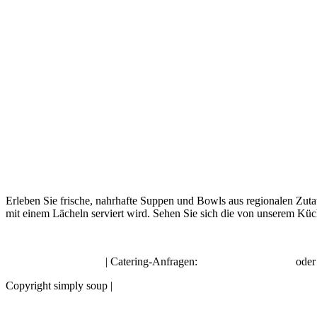
Erleben Sie frische, nahrhafte Suppen und Bowls aus regionalen Zuta
mit einem Lächeln serviert wird. Sehen Sie sich die von unserem Küc
hello@simplysoup.ch
| Catering-Anfragen:
order@socatering.ch
ode
Copyright simply soup |
Impressum |
Datenschutzbestimmungen |
Allge