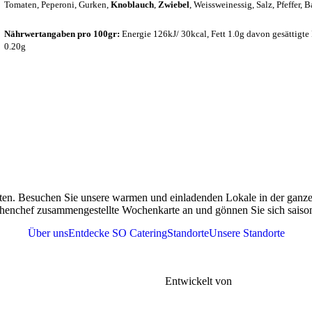
Tomaten, Peperoni, Gurken,
Knoblauch
,
Zwiebel
, Weissweinessig, Salz, Pfeffer, 
Nährwertangaben pro 100gr:
Energie 126kJ/ 30kcal, Fett 1.0g davon gesättigte
0.20g
ten. Besuchen Sie unsere warmen und einladenden Lokale in der ganzen
henchef zusammengestellte Wochenkarte an und gönnen Sie sich saisona
Über uns
Entdecke SO Catering
Standorte
Unsere Standorte
r
Tel. 076 361 37 41
meine Geschäftsbedingungen |
FAQs |
Entwickelt von
Gen-xt Solutions