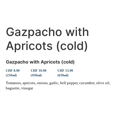
Gazpacho with
Apricots (cold)
Gazpacho with Apricots (cold)
CHF 8.90
CHF 10.90
CHF 13.90
(250ml)
(450ml)
(650ml)
Tomatoes, apricots, onions, garlic, bell pepper, cucumber, olive oil,
baguette, vinegar