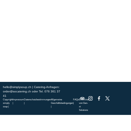
Erleben Sie frische, nahrhafte Suppen und Bowls aus regionalen
Zutaten. Besuchen Sie unsere warmen und einladenden Lokale in der
ganzen Stadt und genießen Sie eine vollwertige Mahlzeit, die schnell
und mit einem Lächeln serviert wird. Sehen Sie sich die von unserem
Küchenchef zusammengestellte Wochenkarte an und gönnen Sie sich
saisonale Spezialitäten.
ÜBER UNS
ENTDECKE SO CATERING
STANDORTE
UNSERE STANDORTE
hello@simplysoup.ch
| Catering-Anfragen:
order@socatering.ch
oder
Tel. 076 361 37
41
Copyright
Impressum
Datenschutzbestimmungen
Allgemeine
FAQs
Entwickelt
simply
|
|
Geschäftsbedingungen
|
von
Gen-
soup |
|
xt
Solutions