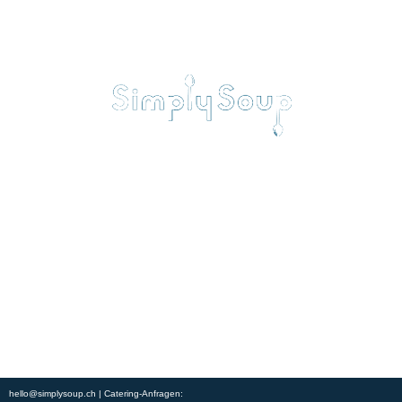
Erleben Sie frische, nahrhafte Suppen und Bowls aus regionalen
Zutaten. Besuchen Sie unsere warmen und einladenden Lokale in der
ganzen Stadt und genießen Sie eine vollwertige Mahlzeit, die schnell
und mit einem Lächeln serviert wird. Sehen Sie sich die von unserem
Küchenchef zusammengestellte Wochenkarte an und gönnen Sie sich
saisonale Spezialitäten.
ÜBER UNS
ENTDECKE SO CATERING
STANDORTE
UNSERE STANDORTE
hello@simplysoup.ch
| Catering-Anfragen: