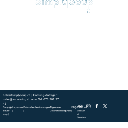
Erleben Sie frische, nahrhafte Suppen und Bowls aus regionalen
Zutaten. Besuchen Sie unsere warmen und einladenden Lokale in der
ganzen Stadt und genießen Sie eine vollwertige Mahlzeit, die schnell
und mit einem Lächeln serviert wird. Sehen Sie sich die von unserem
Küchenchef zusammengestellte Wochenkarte an und gönnen Sie sich
saisonale Spezialitäten.
ÜBER UNS
ENTDECKE SO CATERING
STANDORTE
UNSERE STANDORTE
hello@simplysoup.ch
| Catering-Anfragen:
order@socatering.ch
oder
Tel. 076 361 37
41
Copyright
Impressum
Datenschutzbestimmungen
Allgemeine
FAQs
Entwickelt
simply
|
|
Geschäftsbedingungen
|
von
Gen-
soup |
|
xt
Solutions