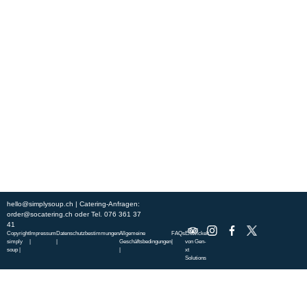
Erleben Sie frische, nahrhafte Suppen und Bowls aus regionalen
Zutaten. Besuchen Sie unsere warmen und einladenden Lokale in der
ganzen Stadt und genießen Sie eine vollwertige Mahlzeit, die schnell
und mit einem Lächeln serviert wird. Sehen Sie sich die von unserem
Küchenchef zusammengestellte Wochenkarte an und gönnen Sie sich
saisonale Spezialitäten.
ÜBER UNS
ENTDECKE SO CATERING
STANDORTE
UNSERE STANDORTE
hello@simplysoup.ch
| Catering-Anfragen:
order@socatering.ch
oder
Tel. 076 361 37
41
Copyright
Impressum
Datenschutzbestimmungen
Allgemeine
FAQs
Entwickelt
simply
|
|
Geschäftsbedingungen
|
von
Gen-
soup |
|
xt
Solutions