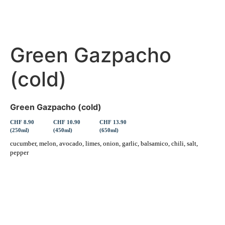
Green Gazpacho
(cold)
Green Gazpacho (cold)
CHF 8.90
CHF 10.90
CHF 13.90
(250ml)
(450ml)
(650ml)
cucumber, melon, avocado, limes, onion, garlic, balsamico, chili, salt,
pepper