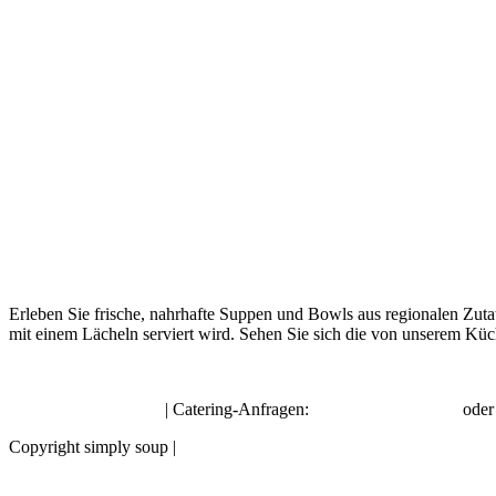
Erleben Sie frische, nahrhafte Suppen und Bowls aus regionalen Zuta
mit einem Lächeln serviert wird. Sehen Sie sich die von unserem Küc
hello@simplysoup.ch
| Catering-Anfragen:
order@socatering.ch
ode
Copyright simply soup |
Impressum |
Datenschutzbestimmungen |
Allge