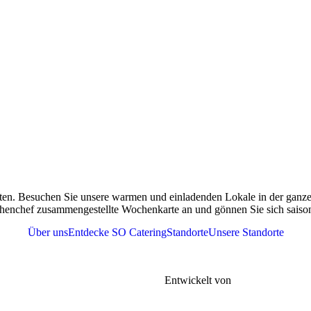
ten. Besuchen Sie unsere warmen und einladenden Lokale in der ganzen
henchef zusammengestellte Wochenkarte an und gönnen Sie sich saisona
Über uns
Entdecke SO Catering
Standorte
Unsere Standorte
r
Tel. 076 361 37 41
meine Geschäftsbedingungen |
FAQs |
Entwickelt von
Gen-xt Solutions