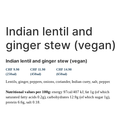
Indian lentil and
ginger stew (vegan)
Indian lentil and ginger stew (vegan)
CHF 9.90
CHF 11.90
CHF 14.90
(250ml)
(450ml)
(650ml)
Lentils, ginger, peppers, onions, coriander, Indian curry, salt, pepper.
Nutritional values per 100g:
energy 97cal/407 kJ, fat 1g (of which
saturated fatty acids 0.2g), carbohydrates 12.9g (of which sugar 1g),
protein 6.6g, salt 0.18.