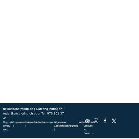
Erleben Sie frische, nahrhafte Suppen und Bowls aus regionalen
Zutaten. Besuchen Sie unsere warmen und einladenden Lokale in der
ganzen Stadt und genießen Sie eine vollwertige Mahlzeit, die schnell
und mit einem Lächeln serviert wird. Sehen Sie sich die von unserem
Küchenchef zusammengestellte Wochenkarte an und gönnen Sie sich
saisonale Spezialitäten.
ÜBER UNS
ENTDECKE SO CATERING
STANDORTE
UNSERE STANDORTE
hello@simplysoup.ch
| Catering-Anfragen:
order@socatering.ch
oder
Tel. 076 361 37
41
Copyright
Impressum
Datenschutzbestimmungen
Allgemeine
FAQs
Entwickelt
simply
|
|
Geschäftsbedingungen
|
von
Gen-
soup |
|
xt
Solutions