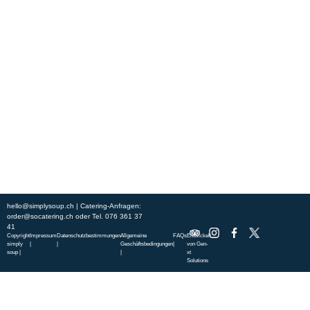
Erleben Sie frische, nahrhafte Suppen und Bowls aus regionalen
Zutaten. Besuchen Sie unsere warmen und einladenden Lokale in der
ganzen Stadt und genießen Sie eine vollwertige Mahlzeit, die schnell
und mit einem Lächeln serviert wird. Sehen Sie sich die von unserem
Küchenchef zusammengestellte Wochenkarte an und gönnen Sie sich
saisonale Spezialitäten.
ÜBER UNS
ENTDECKE SO CATERING
STANDORTE
UNSERE STANDORTE
hello@simplysoup.ch
| Catering-Anfragen:
order@socatering.ch
oder
Tel. 076 361 37
41
Copyright
Impressum
Datenschutzbestimmungen
Allgemeine
FAQs
Entwickelt
simply
|
|
Geschäftsbedingungen
|
von
Gen-
soup |
|
xt
Solutions