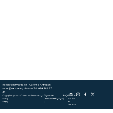
Erleben Sie frische, nahrhafte Suppen und Bowls aus regionalen
Zutaten. Besuchen Sie unsere warmen und einladenden Lokale in der
ganzen Stadt und genießen Sie eine vollwertige Mahlzeit, die schnell
und mit einem Lächeln serviert wird. Sehen Sie sich die von unserem
Küchenchef zusammengestellte Wochenkarte an und gönnen Sie sich
saisonale Spezialitäten.
ÜBER UNS
ENTDECKE SO CATERING
STANDORTE
UNSERE STANDORTE
hello@simplysoup.ch
| Catering-Anfragen:
order@socatering.ch
oder
Tel. 076 361 37
41
Copyright
Impressum
Datenschutzbestimmungen
Allgemeine
FAQs
Entwickelt
simply
|
|
Geschäftsbedingungen
|
von
Gen-
soup |
|
xt
Solutions