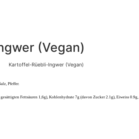
NT
CATERING
LIEFERUNG
Ingwer (Vegan)
Kartoffel-Rüebli-Ingwer (Vegan)
lz, Pfeffer.
gesättigten Fettsäuren 1,6g), Kohlenhydrate 7g (davon Zucker 2.1g), Eiweiss 0.9g,