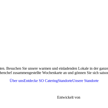
ten. Besuchen Sie unsere warmen und einladenden Lokale in der ganzen
henchef zusammengestellte Wochenkarte an und gönnen Sie sich saisona
Über uns
Entdecke SO Catering
Standorte
Unsere Standorte
r
Tel. 076 361 37 41
meine Geschäftsbedingungen |
FAQs |
Entwickelt von
Gen-xt Solutions