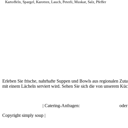
Kartoffeln, Spargel, Karotten, Lauch, Peterli, Muskat, Salz, Pfeffer
Erleben Sie frische, nahrhafte Suppen und Bowls aus regionalen Zuta
mit einem Lächeln serviert wird. Sehen Sie sich die von unserem Küc
hello@simplysoup.ch
| Catering-Anfragen:
order@socatering.ch
ode
Copyright simply soup |
Impressum |
Datenschutzbestimmungen |
Allge