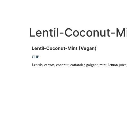
STARTSEITE
RESTAURA
Lentil-Coconut-M
Lentil-Coconut-Mint (Vegan)
CHF
Lentils, carrots, coconut, coriander, galgant, mint, lemon juice,