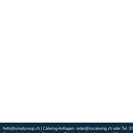
Erleben Sie fris
warmen und einladen
schnell und mi
zusammenge
ÜBER UNS
hello@simplysoup.ch
| Catering-Anfragen:
order@socatering.ch
oder
Tel. 0