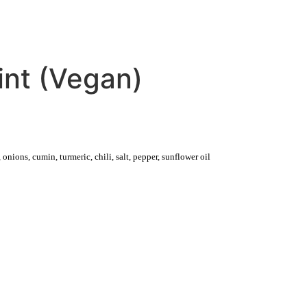
NT
CATERING
LIEFERUNG
int (Vegan)
 onions, cumin, turmeric, chili, salt, pepper, sunflower oil