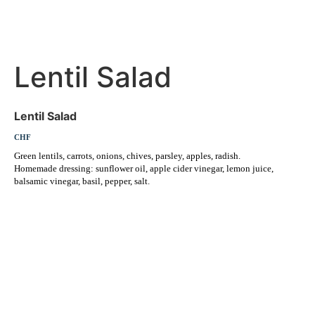
Lentil Salad
Lentil Salad
CHF
Green lentils, carrots, onions, chives, parsley, apples, radish.
Homemade dressing: sunflower oil, apple cider vinegar, lemon juice,
balsamic vinegar, basil, pepper, salt.
Erleben Sie frische, nahrhafte Suppen und Bowls aus regionalen
Zutaten. Besuchen Sie unsere warmen und einladenden Lokale in der