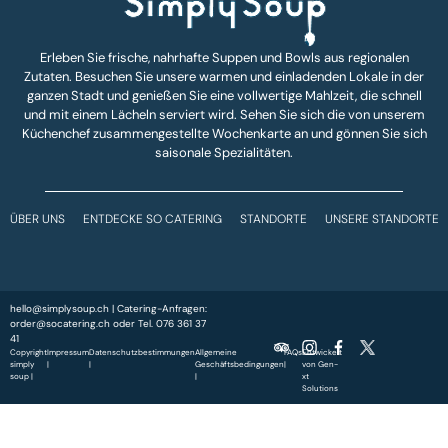
Erleben Sie frische, nahrhafte Suppen und Bowls aus regionalen
Zutaten. Besuchen Sie unsere warmen und einladenden Lokale in der
ganzen Stadt und genießen Sie eine vollwertige Mahlzeit, die schnell
und mit einem Lächeln serviert wird. Sehen Sie sich die von unserem
Küchenchef zusammengestellte Wochenkarte an und gönnen Sie sich
saisonale Spezialitäten.
ÜBER UNS
ENTDECKE SO CATERING
STANDORTE
UNSERE STANDORTE
hello@simplysoup.ch
| Catering-Anfragen:
order@socatering.ch
oder
Tel. 076 361 37
41
Copyright
Impressum
Datenschutzbestimmungen
Allgemeine
FAQs
Entwickelt
simply
|
|
Geschäftsbedingungen
|
von
Gen-
soup |
|
xt
Solutions