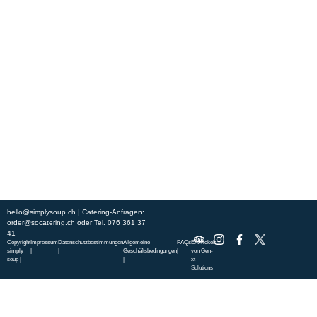
Erleben Sie frische, nahrhafte Suppen und Bowls aus regionalen
Zutaten. Besuchen Sie unsere warmen und einladenden Lokale in der
ganzen Stadt und genießen Sie eine vollwertige Mahlzeit, die schnell
und mit einem Lächeln serviert wird. Sehen Sie sich die von unserem
Küchenchef zusammengestellte Wochenkarte an und gönnen Sie sich
saisonale Spezialitäten.
ÜBER UNS
ENTDECKE SO CATERING
STANDORTE
UNSERE STANDORTE
hello@simplysoup.ch
| Catering-Anfragen:
order@socatering.ch
oder
Tel. 076 361 37
41
Copyright
Impressum
Datenschutzbestimmungen
Allgemeine
FAQs
Entwickelt
simply
|
|
Geschäftsbedingungen
|
von
Gen-
soup |
|
xt
Solutions