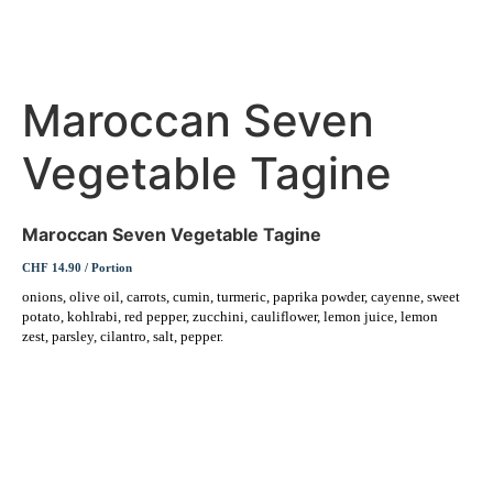
Maroccan Seven
Vegetable Tagine
Maroccan Seven Vegetable Tagine
CHF 14.90 / Portion
onions, olive oil, carrots, cumin, turmeric, paprika powder, cayenne, sweet
potato, kohlrabi, red pepper, zucchini, cauliflower, lemon juice, lemon
zest, parsley, cilantro, salt, pepper.