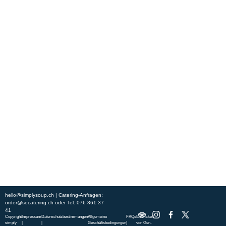
Erleben Sie frische, nahrhafte Suppen und Bowls aus regionalen
Zutaten. Besuchen Sie unsere warmen und einladenden Lokale in der
ganzen Stadt und genießen Sie eine vollwertige Mahlzeit, die schnell
und mit einem Lächeln serviert wird. Sehen Sie sich die von unserem
Küchenchef zusammengestellte Wochenkarte an und gönnen Sie sich
saisonale Spezialitäten.
ÜBER UNS
ENTDECKE SO CATERING
STANDORTE
UNSERE STANDORTE
hello@simplysoup.ch
| Catering-Anfragen:
order@socatering.ch
oder
Tel. 076 361 37
41
Copyright
Impressum
Datenschutzbestimmungen
Allgemeine
FAQs
Entwickelt
simply
|
|
Geschäftsbedingungen
|
von
Gen-