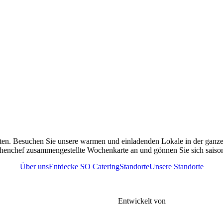
ten. Besuchen Sie unsere warmen und einladenden Lokale in der ganzen
henchef zusammengestellte Wochenkarte an und gönnen Sie sich saisona
Über uns
Entdecke SO Catering
Standorte
Unsere Standorte
r
Tel. 076 361 37 41
meine Geschäftsbedingungen |
FAQs |
Entwickelt von
Gen-xt Solutions