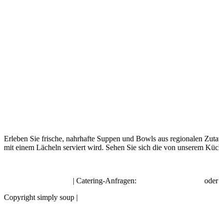
Erleben Sie frische, nahrhafte Suppen und Bowls aus regionalen Zuta
mit einem Lächeln serviert wird. Sehen Sie sich die von unserem Küc
hello@simplysoup.ch
| Catering-Anfragen:
order@socatering.ch
ode
Copyright simply soup |
Impressum |
Datenschutzbestimmungen |
Allge