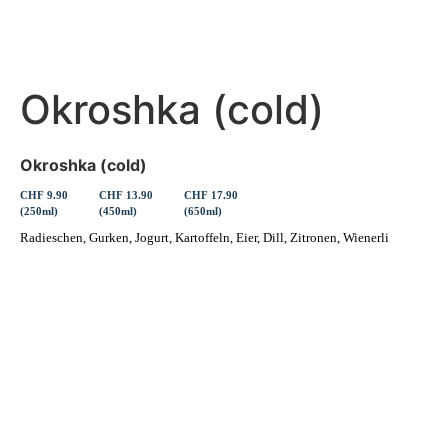
Okroshka (cold)
Okroshka (cold)
CHF 9.90
CHF 13.90
CHF 17.90
(250ml)
(450ml)
(650ml)
Radieschen, Gurken, Jogurt, Kartoffeln, Eier, Dill, Zitronen, Wienerli
Erleben Sie frische, nahrhafte Suppen und Bowls aus regionalen
Zutaten. Besuchen Sie unsere warmen und einladenden Lokale in der
ganzen Stadt und genießen Sie eine vollwertige Mahlzeit, die schnell