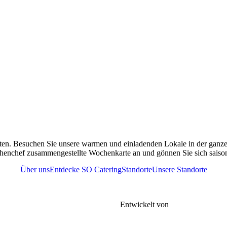
ten. Besuchen Sie unsere warmen und einladenden Lokale in der ganzen
henchef zusammengestellte Wochenkarte an und gönnen Sie sich saisona
Über uns
Entdecke SO Catering
Standorte
Unsere Standorte
r
Tel. 076 361 37 41
meine Geschäftsbedingungen |
FAQs |
Entwickelt von
Gen-xt Solutions