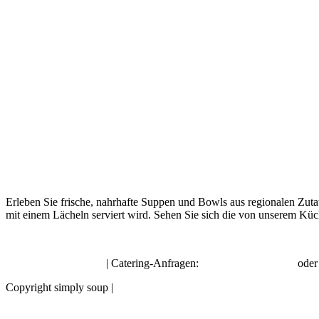
Erleben Sie frische, nahrhafte Suppen und Bowls aus regionalen Zuta
mit einem Lächeln serviert wird. Sehen Sie sich die von unserem Küc
hello@simplysoup.ch
| Catering-Anfragen:
order@socatering.ch
ode
Copyright simply soup |
Impressum |
Datenschutzbestimmungen |
Allge