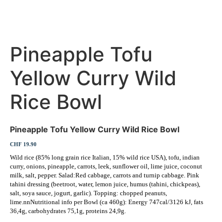
Pineapple Tofu
Yellow Curry Wild
Rice Bowl
Pineapple Tofu Yellow Curry Wild Rice Bowl
CHF 19.90
Wild rice (85% long grain rice Italian, 15% wild rice USA), tofu, indian
curry, onions, pineapple, carrots, leek, sunflower oil, lime juice, coconut
milk, salt, pepper. Salad:Red cabbage, carrots and turnip cabbage. Pink
tahini dressing (beetroot, water, lemon juice, humus (tahini, chickpeas),
salt, soya sauce, jogurt, garlic). Topping: chopped peanuts,
lime.nnNutritional info per Bowl (ca 460g): Energy 747cal/3126 kJ, fats
36,4g, carbohydrates 75,1g, proteins 24,9g.