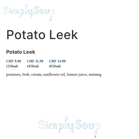
Potato Leek
Potato Leek
CHF 9.90
CHF 11.90
CHF 14.90
(250ml)
(450ml)
(650ml)
potatoes, leek, cream, sunflower oil, lemon juice, nutmeg