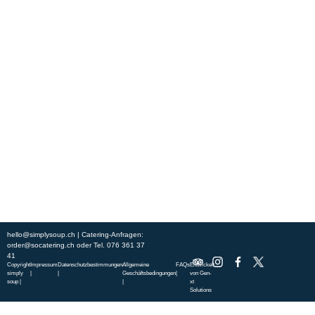
Erleben Sie frische, nahrhafte Suppen und Bowls aus regionalen
Zutaten. Besuchen Sie unsere warmen und einladenden Lokale in der
ganzen Stadt und genießen Sie eine vollwertige Mahlzeit, die schnell
und mit einem Lächeln serviert wird. Sehen Sie sich die von unserem
Küchenchef zusammengestellte Wochenkarte an und gönnen Sie sich
saisonale Spezialitäten.
ÜBER UNS
ENTDECKE SO CATERING
STANDORTE
UNSERE STANDORTE
hello@simplysoup.ch
| Catering-Anfragen:
order@socatering.ch
oder
Tel. 076 361 37
41
Copyright
Impressum
Datenschutzbestimmungen
Allgemeine
FAQs
Entwickelt
simply
|
|
Geschäftsbedingungen
|
von
Gen-
soup |
|
xt
Solutions