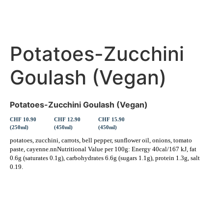
Potatoes-Zucchini
Goulash (Vegan)
Potatoes-Zucchini Goulash (Vegan)
CHF 10.90
CHF 12.90
CHF 15.90
(250ml)
(450ml)
(450ml)
potatoes, zucchini, carrots, bell pepper, sunflower oil, onions, tomato
paste, cayenne.nnNutritional Value per 100g: Energy 40cal/167 kJ, fat
0.6g (saturates 0.1g), carbohydrates 6.6g (sugars 1.1g), protein 1.3g, salt
0.19.