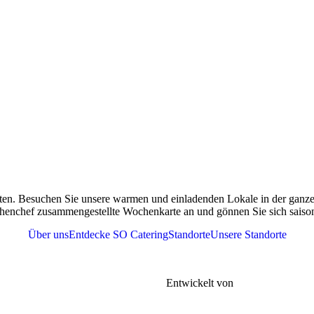
ten. Besuchen Sie unsere warmen und einladenden Lokale in der ganzen
henchef zusammengestellte Wochenkarte an und gönnen Sie sich saisona
Über uns
Entdecke SO Catering
Standorte
Unsere Standorte
r
Tel. 076 361 37 41
meine Geschäftsbedingungen |
FAQs |
Entwickelt von
Gen-xt Solutions