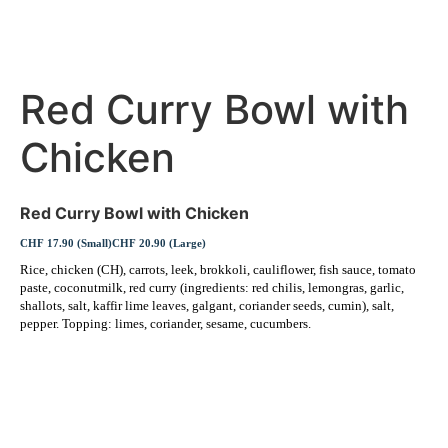
Red Curry Bowl with
Chicken
Red Curry Bowl with Chicken
CHF 17.90 (Small)
CHF 20.90 (Large)
Rice, chicken (CH), carrots, leek, brokkoli, cauliflower, fish sauce, tomato
paste, coconutmilk, red curry (ingredients: red chilis, lemongras, garlic,
shallots, salt, kaffir lime leaves, galgant, coriander seeds, cumin), salt,
pepper. Topping: limes, coriander, sesame, cucumbers.