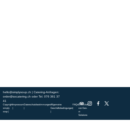
Erleben Sie frische, nahrhafte Suppen und Bowls aus regionalen
Zutaten. Besuchen Sie unsere warmen und einladenden Lokale in der
ganzen Stadt und genießen Sie eine vollwertige Mahlzeit, die schnell
und mit einem Lächeln serviert wird. Sehen Sie sich die von unserem
Küchenchef zusammengestellte Wochenkarte an und gönnen Sie sich
saisonale Spezialitäten.
ÜBER UNS
ENTDECKE SO CATERING
STANDORTE
UNSERE STANDORTE
hello@simplysoup.ch
| Catering-Anfragen:
order@socatering.ch
oder
Tel. 076 361 37
41
Copyright
Impressum
Datenschutzbestimmungen
Allgemeine
FAQs
Entwickelt
simply
|
|
Geschäftsbedingungen
|
von
Gen-
soup |
|
xt
Solutions