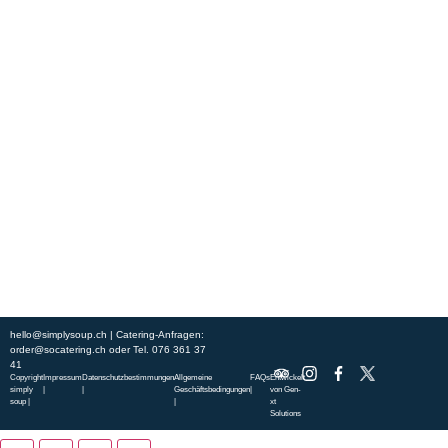
Erleben Sie frische, nahrhafte Suppen und Bowls aus regionalen
Zutaten. Besuchen Sie unsere warmen und einladenden Lokale in der
ganzen Stadt und genießen Sie eine vollwertige Mahlzeit, die schnell
und mit einem Lächeln serviert wird. Sehen Sie sich die von unserem
Küchenchef zusammengestellte Wochenkarte an und gönnen Sie sich
saisonale Spezialitäten.
ÜBER UNS
ENTDECKE SO CATERING
STANDORTE
UNSERE STANDORTE
hello@simplysoup.ch
| Catering-Anfragen:
order@socatering.ch
oder
Tel. 076 361 37
41
Copyright
Impressum
Datenschutzbestimmungen
Allgemeine
FAQs
Entwickelt
simply
|
|
Geschäftsbedingungen
|
von
Gen-
soup |
|
xt
Solutions