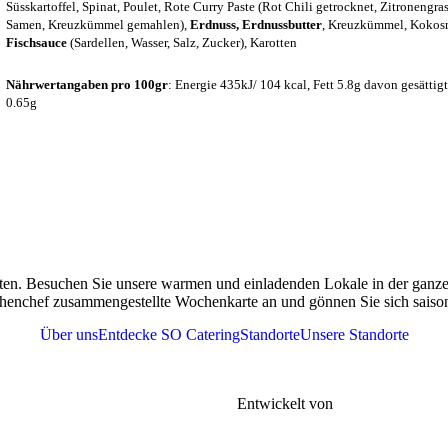
Süsskartoffel, Spinat, Poulet, Rote Curry Paste (Rot Chili getrocknet, Zitronengra
Samen, Kreuzkümmel gemahlen),
Erdnuss,
Erdnussbutter
, Kreuzkümmel, Kokosnu
Fischsauce
(Sardellen, Wasser, Salz, Zucker), Karotten
Nährwertangaben pro 100gr
: Energie 435kJ/ 104 kcal, Fett 5.8g davon gesättig
0.65g
ten. Besuchen Sie unsere warmen und einladenden Lokale in der ganzen
henchef zusammengestellte Wochenkarte an und gönnen Sie sich saisona
Über uns
Entdecke SO Catering
Standorte
Unsere Standorte
r
Tel. 076 361 37 41
meine Geschäftsbedingungen |
FAQs |
Entwickelt von
Gen-xt Solutions