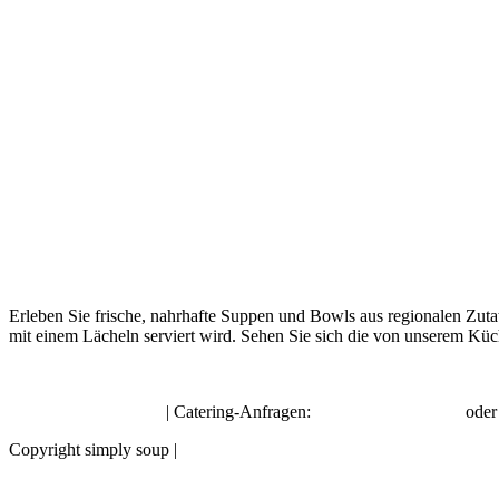
Erleben Sie frische, nahrhafte Suppen und Bowls aus regionalen Zuta
mit einem Lächeln serviert wird. Sehen Sie sich die von unserem Küc
hello@simplysoup.ch
| Catering-Anfragen:
order@socatering.ch
ode
Copyright simply soup |
Impressum |
Datenschutzbestimmungen |
Allge