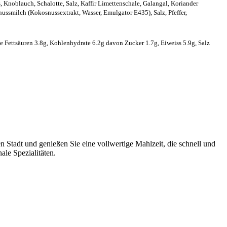
s, Knoblauch, Schalotte, Salz, Kaffir Limettenschale, Galangal, Koriander
ssmilch (Kokosnussextrakt, Wasser, Emulgator E435), Salz, Pfeffer,
te Fettsäuren 3.8g, Kohlenhydrate 6.2g davon Zucker 1.7g, Eiweiss 5.9g, Salz
 Stadt und genießen Sie eine vollwertige Mahlzeit, die schnell und
le Spezialitäten.