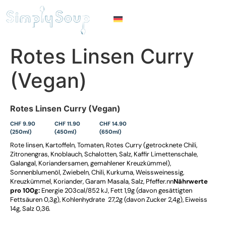
Rotes Linsen Curry
(Vegan)
Rotes Linsen Curry (Vegan)
CHF 9.90
CHF 11.90
CHF 14.90
(250ml)
(450ml)
(650ml)
Rote linsen, Kartoffeln, Tomaten, Rotes Curry (getrocknete Chili,
Zitronengras, Knoblauch, Schalotten, Salz, Kaffir Limettenschale,
Galangal, Koriandersamen, gemahlener Kreuzkümmel),
Sonnenblumenöl, Zwiebeln, Chili, Kurkuma, Weissweinessig,
Kreuzkümmel, Koriander, Garam Masala, Salz, Pfeffer.nn
Nährwerte
pro 100g:
Energie 203cal/852 kJ, Fett 1,9g (davon gesättigten
Fettsäuren 0,3g), Kohlenhydrate 27,2g (davon Zucker 2,4g), Eiweiss
14g, Salz 0,36.