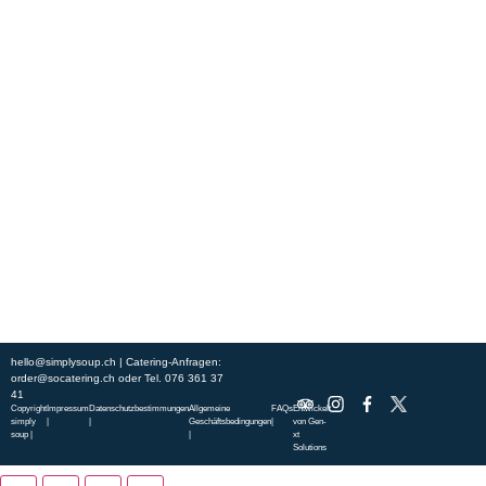
Erleben Sie frische, nahrhafte Suppen und Bowls aus regionalen
Zutaten. Besuchen Sie unsere warmen und einladenden Lokale in der
ganzen Stadt und genießen Sie eine vollwertige Mahlzeit, die schnell
und mit einem Lächeln serviert wird. Sehen Sie sich die von unserem
Küchenchef zusammengestellte Wochenkarte an und gönnen Sie sich
saisonale Spezialitäten.
ÜBER UNS
ENTDECKE SO CATERING
STANDORTE
UNSERE STANDORTE
hello@simplysoup.ch
| Catering-Anfragen:
order@socatering.ch
oder
Tel. 076 361 37
41
Copyright
Impressum
Datenschutzbestimmungen
Allgemeine
FAQs
Entwickelt
simply
|
|
Geschäftsbedingungen
|
von
Gen-
soup |
|
xt
Solutions