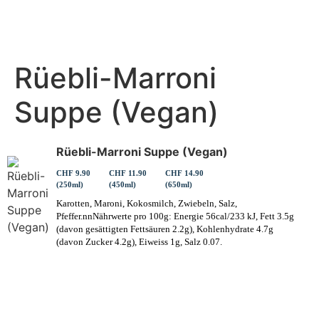
Rüebli-Marroni
Suppe (Vegan)
Rüebli-Marroni Suppe (Vegan)
CHF 9.90
CHF 11.90
CHF 14.90
(250ml)
(450ml)
(650ml)
Karotten, Maroni, Kokosmilch, Zwiebeln, Salz,
Pfeffer.nnNährwerte pro 100g: Energie 56cal/233 kJ, Fett 3.5g
(davon gesättigten Fettsäuren 2.2g), Kohlenhydrate 4.7g
(davon Zucker 4.2g), Eiweiss 1g, Salz 0.07.