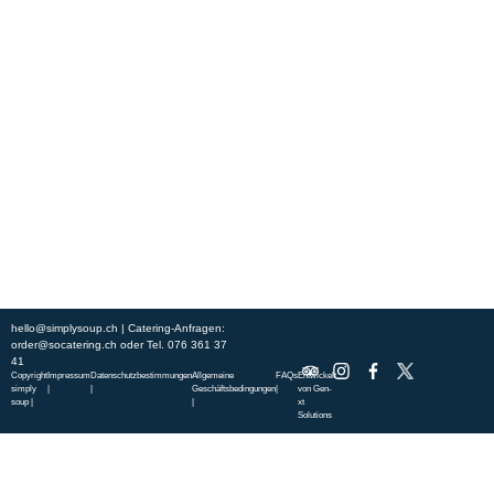
Erleben Sie frische, nahrhafte Suppen und Bowls aus regionalen
Zutaten. Besuchen Sie unsere warmen und einladenden Lokale in der
ganzen Stadt und genießen Sie eine vollwertige Mahlzeit, die schnell
und mit einem Lächeln serviert wird. Sehen Sie sich die von unserem
Küchenchef zusammengestellte Wochenkarte an und gönnen Sie sich
saisonale Spezialitäten.
ÜBER UNS
ENTDECKE SO CATERING
STANDORTE
UNSERE STANDORTE
hello@simplysoup.ch
| Catering-Anfragen:
order@socatering.ch
oder
Tel. 076 361 37
41
Copyright
Impressum
Datenschutzbestimmungen
Allgemeine
FAQs
Entwickelt
simply
|
|
Geschäftsbedingungen
|
von
Gen-
soup |
|
xt
Solutions