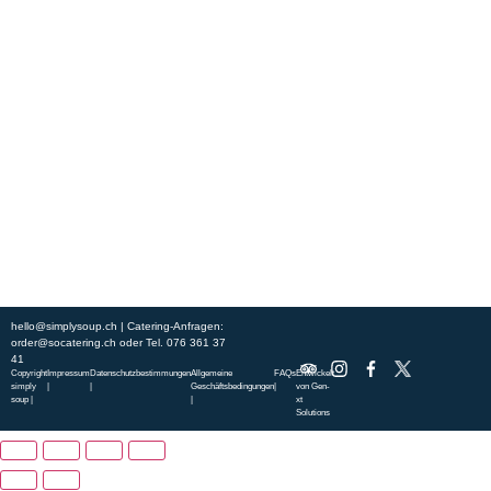
Erleben Sie frische, nahrhafte Suppen und Bowls aus regionalen
Zutaten. Besuchen Sie unsere warmen und einladenden Lokale in der
ganzen Stadt und genießen Sie eine vollwertige Mahlzeit, die schnell
und mit einem Lächeln serviert wird. Sehen Sie sich die von unserem
Küchenchef zusammengestellte Wochenkarte an und gönnen Sie sich
saisonale Spezialitäten.
ÜBER UNS
ENTDECKE SO CATERING
STANDORTE
UNSERE STANDORTE
hello@simplysoup.ch
| Catering-Anfragen:
order@socatering.ch
oder
Tel. 076 361 37
41
Copyright
Impressum
Datenschutzbestimmungen
Allgemeine
FAQs
Entwickelt
simply
|
|
Geschäftsbedingungen
|
von
Gen-
soup |
|
xt
Solutions