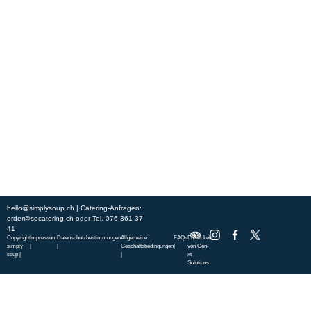
Erleben Sie frische, nahrhafte Suppen und Bowls aus regionalen
Zutaten. Besuchen Sie unsere warmen und einladenden Lokale in der
ganzen Stadt und genießen Sie eine vollwertige Mahlzeit, die schnell
und mit einem Lächeln serviert wird. Sehen Sie sich die von unserem
Küchenchef zusammengestellte Wochenkarte an und gönnen Sie sich
saisonale Spezialitäten.
ÜBER UNS
ENTDECKE SO CATERING
STANDORTE
UNSERE STANDORTE
hello@simplysoup.ch
| Catering-Anfragen:
order@socatering.ch
oder
Tel. 076 361 37
41
Copyright
Impressum
Datenschutzbestimmungen
Allgemeine
FAQs
Entwickelt
simply
|
|
Geschäftsbedingungen
|
von
Gen-
soup |
|
xt
Solutions