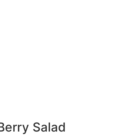
G
erry Salad