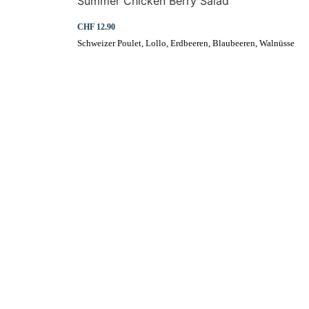
Summer Chicken Berry Salad
CHF 12.90
Schweizer Poulet, Lollo, Erdbeeren, Blaubeeren, Walnüsse
Erleben Sie fris
warmen und einladen
schnell und mi
zusammenge